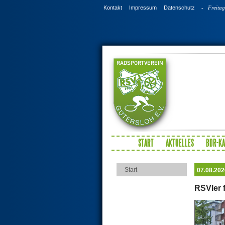
Kontakt
Impressum
Datenschutz
- Freitag,
START
AKTUELLES
BDR-K
Start
07.08.202
RSVler 