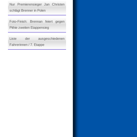
Nur Premierensieger Jan Christen
schlägt Brenner in Polen
Foto-Finish: Brennan feiert gegen
Pithie zweiten Etappensieg
Liste der ausgeschiedenen
Fahrerinnen / 7. Etappe