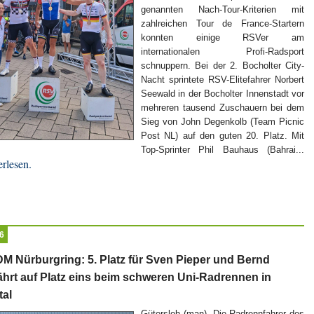
genannten Nach-Tour-Kriterien mit
zahlreichen Tour de France-Startern
konnten einige RSVer am
internationalen Profi-Radsport
schnuppern. Bei der 2. Bocholter City-
Nacht sprintete RSV-Elitefahrer Norbert
Seewald in der Bocholter Innenstadt vor
mehreren tausend Zuschauern bei dem
Sieg von John Degenkolb (Team Picnic
Post NL) auf den guten 20. Platz. Mit
Top-Sprinter Phil Bauhaus (Bahrai...
rlesen.
6
DM Nürburgring: 5. Platz für Sven Pieper und Bernd
ährt auf Platz eins beim schweren Uni-Radrennen in
al
Gütersloh (man). Die Radrennfahrer des