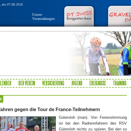
 der 07.08.2026
Unsere
Veranstaltungen:
ALENDER
DER VEREIN
VERSICHERUNG
JUGEND
EREIGNISSE
TRAINING
6
fahren gegen die Tour de France-Teilnehmern
Gütersloh (man). Von Ferienstimmung
ist bei den Radrennfahrern des RSV
Gütersloh nichts zu spüren, Bei den so