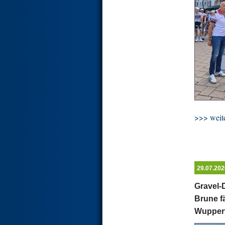
>>> weite
29.07.202
Gravel-
Brune f
Wuppert